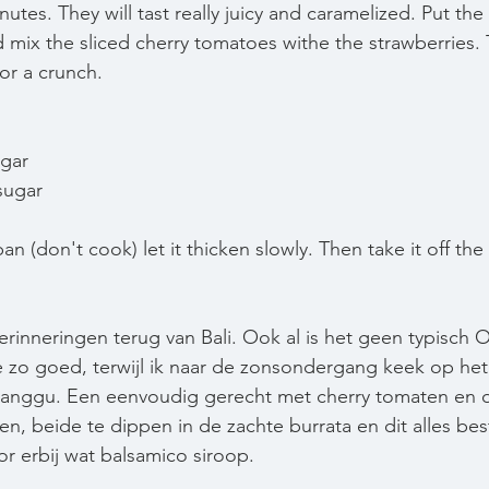
tes. They will tast really juicy and caramelized. Put the 
 mix the sliced cherry tomatoes withe the strawberries. 
or a crunch. 
egar
 sugar
pan (don't cook) let it thicken slowly. Then take it off the 
erinneringen terug van Bali. Ook al is het geen typisch 
e zo goed, terwijl ik naar de zonsondergang keek op he
 Canggu. Een eenvoudig gerecht met cherry tomaten en 
n, beide te dippen in de zachte burrata en dit alles be
or erbij wat balsamico siroop.