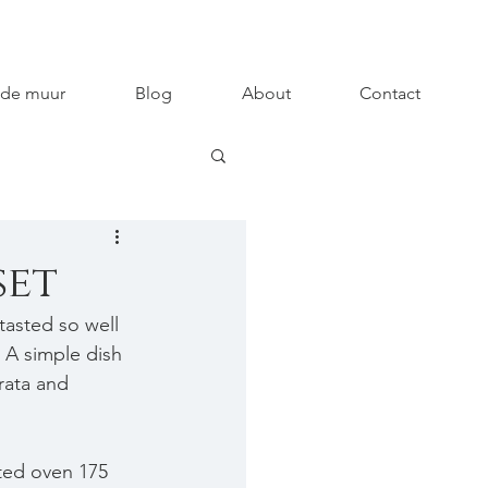
 de muur
Blog
About
Contact
set
 tasted so well 
 A simple dish 
rata and 
ted oven 175 