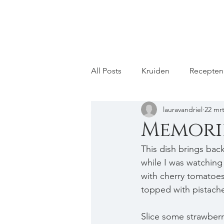
All Posts
Kruiden
Recepten
lauravandriel
22 mr
Memorie
This dish brings back
while I was watching
with cherry tomatoes
topped with pistache
Slice some strawberr