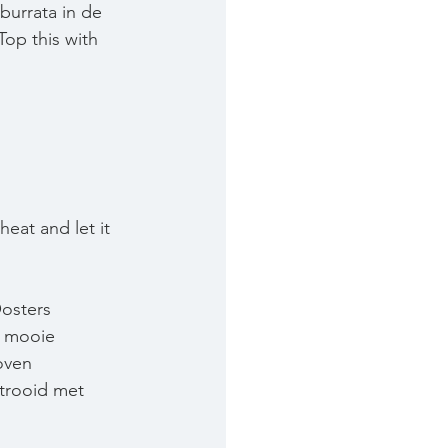
burrata in de 
Top this with 
heat and let it 
Oosters 
t mooie 
oven 
strooid met 