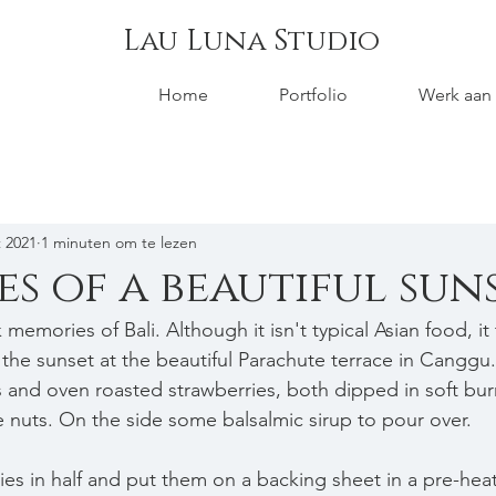
Lau Luna Studio
Home
Portfolio
Werk aan
t 2021
1 minuten om te lezen
s of a beautiful sun
 memories of Bali. Although it isn't typical Asian food, it
 the sunset at the beautiful Parachute terrace in Canggu.
 and oven roasted strawberries, both dipped in soft bur
 nuts. On the side some balsalmic sirup to pour over.
ies in half and put them on a backing sheet in a pre-hea