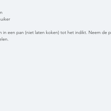
jn
suiker
 in een pan (niet laten koken) tot het indikt. Neem de 
elen.