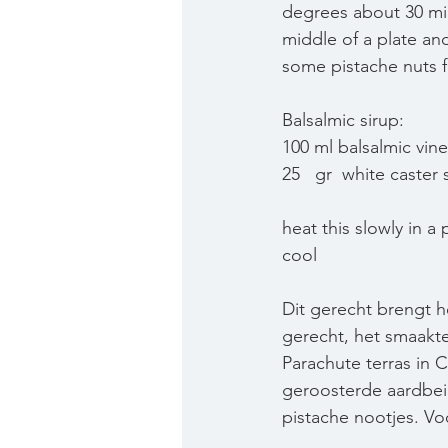
degrees about 30 minu
middle of a plate and
some pistache nuts f
Balsalmic sirup:  
100 ml balsalmic vin
25   gr  white caster
heat this slowly in a 
cool
Dit gerecht brengt h
gerecht, het smaakt
Parachute terras in
geroosterde aardbeie
pistache nootjes. Vo